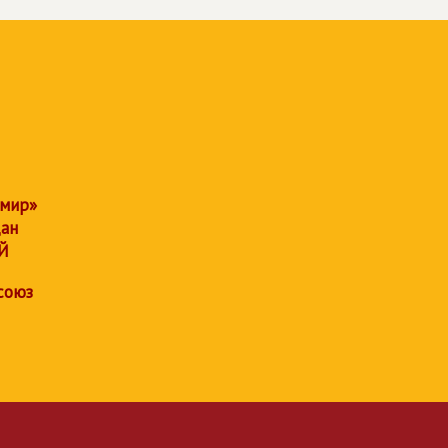
 мир»
дан
Й
союз