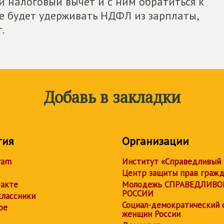
 налоговый вычет и с ним обратиться к
е будет удерживать НДФЛ из зарплаты,
.
Добавь в закладки
тия
Организации
ram
Институт «Справедливый
Центр защиты прав граж
акте
Молодежь СПРАВЕДЛИВО
РОССИИ
лассники
Социал-демократический 
be
женщин России