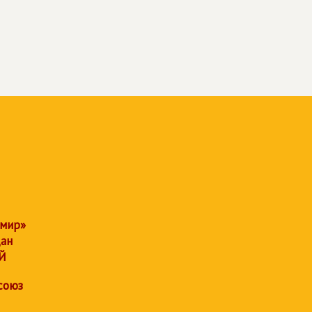
 мир»
дан
Й
союз