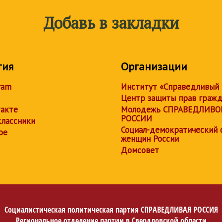
Добавь в закладки
тия
Организации
ram
Институт «Справедливый
Центр защиты прав граж
акте
Молодежь СПРАВЕДЛИВО
РОССИИ
лассники
Социал-демократический 
be
женщин России
Домсовет
Социалистическая политическая партия
СПРАВЕДЛИВАЯ РОССИЯ
Региональное отделение партии в Свердловской области