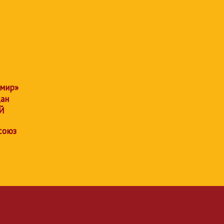
 мир»
дан
Й
союз