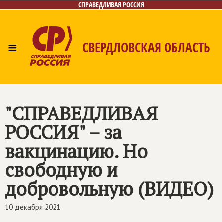
СПРАВЕДЛИВАЯ РОССИЯ
≡
СВЕРДЛОВСКАЯ ОБЛАСТЬ
Главная
Новости
Лица
Фото/Видео
Газета
Контакты
Поиск
"СПРАВЕДЛИВАЯ
РОССИЯ" – за
вакцинацию. Но
свободную и
добровольную (ВИДЕО)
10 декабря 2021