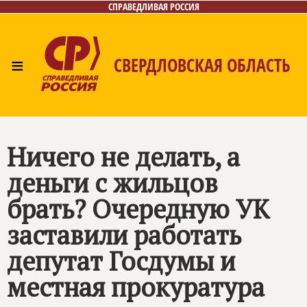
СПРАВЕДЛИВАЯ РОССИЯ
≡
СВЕРДЛОВСКАЯ ОБЛАСТЬ
Главная
Новости
Лица
Фото/Видео
Газета
Контакты
Поиск
Ничего не делать, а
деньги с жильцов
брать? Очередную УК
заставили работать
депутат Госдумы и
местная прокуратура