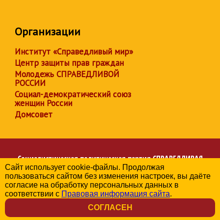
Организации
Институт «Справедливый мир»
Центр защиты прав граждан
Молодежь СПРАВЕДЛИВОЙ
РОССИИ
Социал-демократический союз
женщин России
Домсовет
Социалистическая политическая партия
СПРАВЕДЛИВАЯ
Сайт использует cookie-файлы. Продолжая
РОССИЯ
пользоваться сайтом без изменения настроек, вы даёте
Региональное отделение партии в Свердловской области
согласие на обработку персональных данных в
© 2006-2026
соответствии с
Правовая информация сайта
.
Политика в отношении обработки персональных данных
СОГЛАСЕН