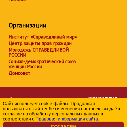
Организации
Институт «Справедливый мир»
Центр защиты прав граждан
Молодежь СПРАВЕДЛИВОЙ
РОССИИ
Социал-демократический союз
женщин России
Домсовет
Социалистическая политическая партия
СПРАВЕДЛИВАЯ
Сайт использует cookie-файлы. Продолжая
РОССИЯ
пользоваться сайтом без изменения настроек, вы даёте
Региональное отделение партии в Свердловской области
согласие на обработку персональных данных в
© 2006-2026
соответствии с
Правовая информация сайта
.
Политика в отношении обработки персональных данных
СОГЛАСЕН