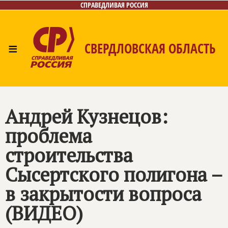
СПРАВЕДЛИВАЯ РОССИЯ
≡
СВЕРДЛОВСКАЯ ОБЛАСТЬ
Главная
Новости
Лица
Фото/Видео
Газета
Контакты
Поиск
Андрей Кузнецов:
проблема
строительства
Сысертского полигона –
в закрытости вопроса
(ВИДЕО)