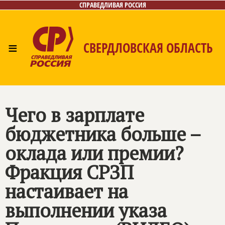
СПРАВЕДЛИВАЯ РОССИЯ
≡
СВЕРДЛОВСКАЯ ОБЛАСТЬ
Главная
Новости
Лица
Фото/Видео
Газета
Контакты
Поиск
Чего в зарплате
бюджетника больше –
оклада или премии?
Фракция СРЗП
настаивает на
выполнении указа