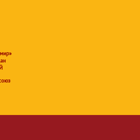
 мир»
дан
Й
союз