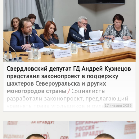
Свердловский депутат ГД Андрей Кузнецов
представил законопроект в поддержку
шахтеров Североуральска и других
моногородов страны
/
Социалисты
разработали законопроект, предлагающий
уравнять права угольщиков и рударей на
17 января 2023
доплату к пенсиям.