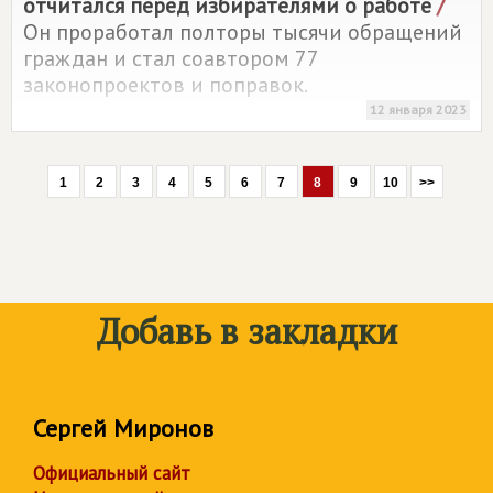
отчитался перед избирателями о работе
/
Он проработал полторы тысячи обращений
граждан и стал соавтором 77
законопроектов и поправок.
12 января 2023
1
2
3
4
5
6
7
8
9
10
>>
Добавь в закладки
Сергей Миронов
Официальный сайт